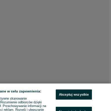
ane w celu zapewnienia:
Akceptuj wszystkie
ktywne skanowanie
. Rozumienie odbiorców dzięki
ł. Przechowywanie informacji na
ci reklam. Rozwój i ulepszanie