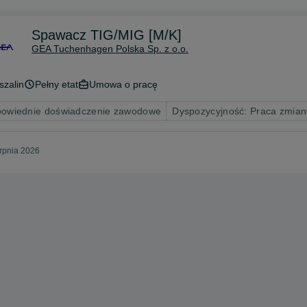
Spawacz TIG/MIG [M/K]
GEA Tuchenhagen Polska Sp. z o.o.
szalin
Pełny etat
Umowa o pracę
owiednie doświadczenie zawodowe
Dyspozycyjność: Praca zmia
erpnia 2026