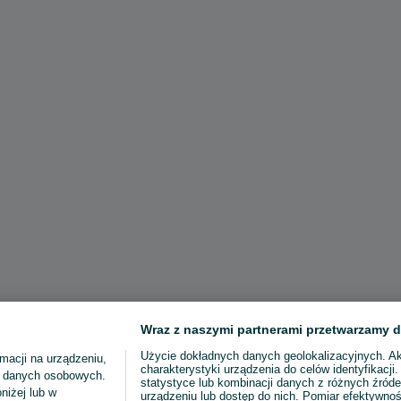
Wraz z naszymi partnerami przetwarzamy d
Użycie dokładnych danych geolokalizacyjnych. A
macji na urządzeniu,
charakterystyki urządzenia do celów identyfikacji
ia danych osobowych.
statystyce lub kombinacji danych z różnych źróde
niżej lub w
urządzeniu lub dostęp do nich. Pomiar efektywnoś