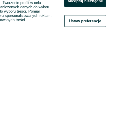
Akceptuj niezbędne
. Tworzenie profili w celu
raniczonych danych do wyboru
o wyboru treści. Pomiar
boru spersonalizowanych reklam.
zowanych treści.
Ustaw preferencje