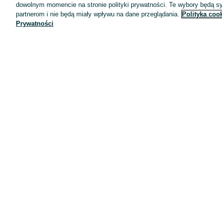
dowolnym momencie na stronie polityki prywatności. Te wybory będą 
partnerom i nie będą miały wpływu na dane przeglądania.
Polityka coo
Prywatności
Aplikacje mobilne OLX.pl
Pomoc
Wyróżnione ogłoszenia
Oferta dla firm
Blog
Regulamin
Polityka prywatności
Reklama
Informacja o realizowanej strategii podatkowej
Ustawienia plików cookie
Zasady bezpieczeństwa
Mapa kategorii
Mapa miejscowości
Mapa ministron